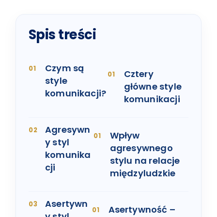
Spis treści
Czym są
Cztery
style
główne style
komunikacji?
komunikacji
Agresywn
Wpływ
y styl
agresywnego
komunika
stylu na relacje
cji
międzyludzkie
Asertywn
Asertywność –
y styl