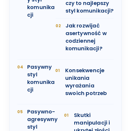
czy to najlepszy
komunika
styl komunikacji?
cji
Jak rozwijać
asertywność w
codziennej
komunikacji?
Pasywny
Konsekwencje
styl
unikania
komunika
wyrażania
cji
swoich potrzeb
Pasywno-
Skutki
agresywny
manipulacji i
styl
ukrytej złości