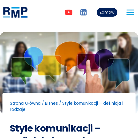
Przejdź
do
Zamów
treści
Strona Główna
/
Biznes
/
Style komunikacji – definicja i
rodzaje
Style komunikacji –